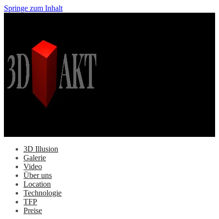
Springe zum Inhalt
3D Illusion
Galerie
Video
Über uns
Location
Technologie
TFP
Preise