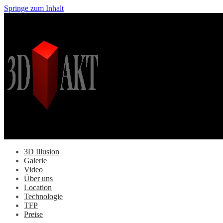
Springe zum Inhalt
3D Illusion
Galerie
Video
Über uns
Location
Technologie
TFP
Preise