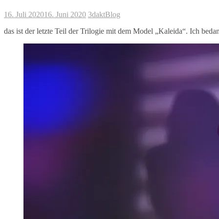
16. Juli 2020
16. Juni 2020
3dakt
Blog
das ist der letzte Teil der Trilogie mit dem Model „Kaleida“. Ich bed