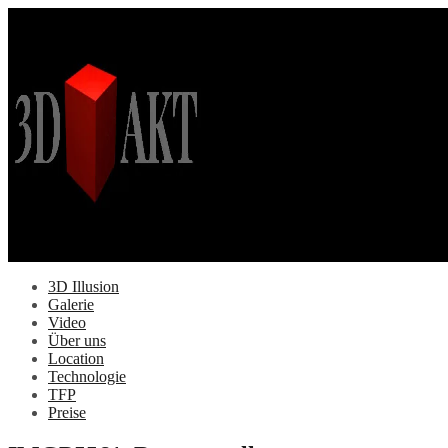
Springe
zum
Inhalt
3D Illusion
Galerie
Video
Über uns
Location
Technologie
TFP
Preise