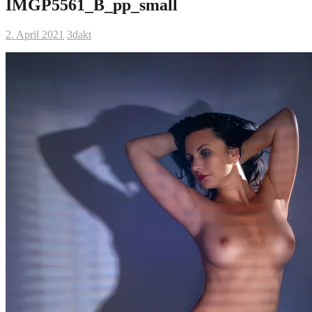
IMGP5561_B_pp_small
2. April 2021
3dakt