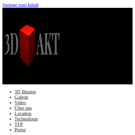
Springe zum Inhalt
3D Illusion
Galerie
Video
Über uns
Location
Technologie
TFP
Preise