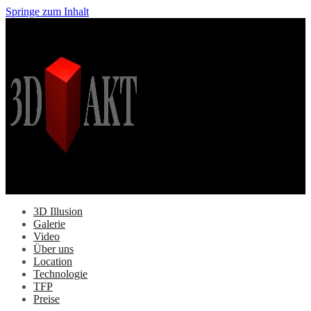
Springe zum Inhalt
3D Illusion
Galerie
Video
Über uns
Location
Technologie
TFP
Preise