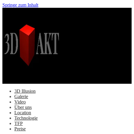
Springe zum Inhalt
3D Illusion
Galerie
Video
Über uns
Location
Technologie
TFP
Preise