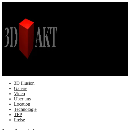
Springe
zum
Inhalt
3D Illusion
Galerie
Video
Über uns
Location
Technologie
TFP
Preise