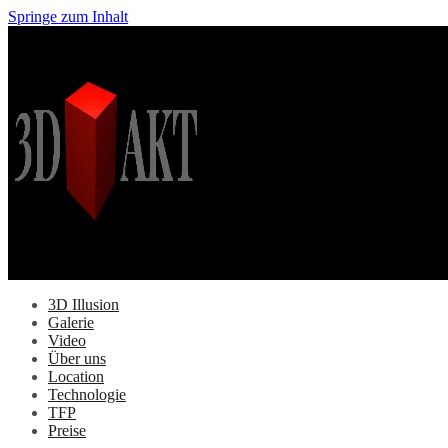
Springe zum Inhalt
3D Illusion
Galerie
Video
Über uns
Location
Technologie
TFP
Preise