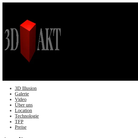
Springe
zum
Inhalt
3D Illusion
Galerie
Video
Über uns
Location
Technologie
TFP
Preise