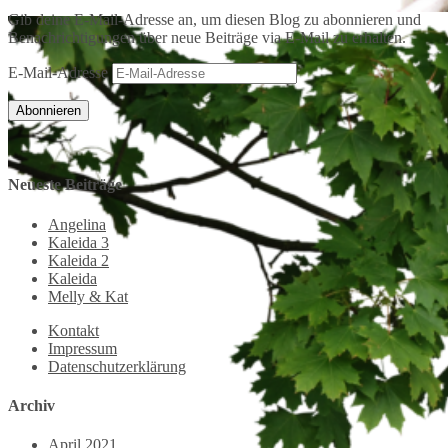
Gib deine E-Mail-Adresse an, um diesen Blog zu abonnieren und
Benachrichtigungen über neue Beiträge via E-Mail zu erhalten.
E-Mail-Adresse
Abonnieren
Neueste Beiträge
Angelina
Kaleida 3
Kaleida 2
Kaleida
Melly & Kat
Kontakt
Impressum
Datenschutzerklärung
Archiv
April 2021