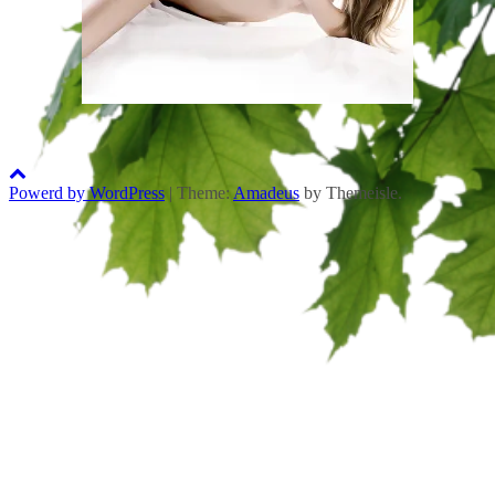
Powerd by WordPress
|
Theme:
Amadeus
by Themeisle.