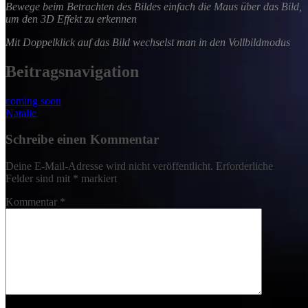
Bewege beim Betrachten des Bildes einfach die Maus über das Bild,
um den 3D Effekt zu erkennen
Mit Doppelklick auf das Bild wechselst man in den Vollbildmodus
Beitragsnavigation
coming soon
Natalie
Schreibe einen Kommentar
Deine E-Mail-Adresse wird nicht veröffentlicht.
Erforderliche
Felder sind mit
*
markiert
Kommentar
*