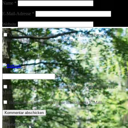
Name
*
E-Mail-Adresse
*
Website
Name, E-Mail-Adresse und Website in diesem Browser für
meinen nächsten Kommentar speichern.
CAPTCHA Code
*
Benachrichtige mich über nachfolgende Kommentare via E-
Mail.
Benachrichtige mich über neue Beiträge via E-Mail.
Neueste Beiträge