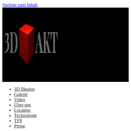
Springe zum Inhalt
3D Illusion
Galerie
Video
Über uns
Location
Technologie
TFP
Preise