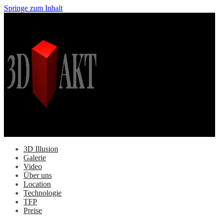
Springe zum Inhalt
3D Illusion
Galerie
Video
Über uns
Location
Technologie
TFP
Preise