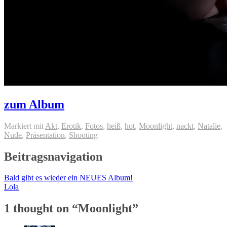
zum Album
Markiert mit
Akt
,
Erotik
,
Fotos
,
heiß
,
hot
,
Moonlight
,
nackt
,
Natalie
,
Nude
,
Präsentation
,
Shooting
Beitragsnavigation
Bald gibt es wieder ein NEUES Album!
Lola
1 thought on “
Moonlight
”