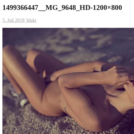
1499366447__MG_9648_HD-1200×800
5. Juli 2018
3dakt