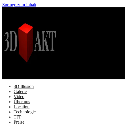
Springe zum Inhalt
3D Illusion
Galerie
Video
Über uns
Location
Technologie
TFP
Preise