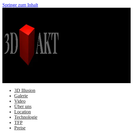
Springe zum Inhalt
3D Illusion
Galerie
Video
Über uns
Location
Technologie
TFP
Preise