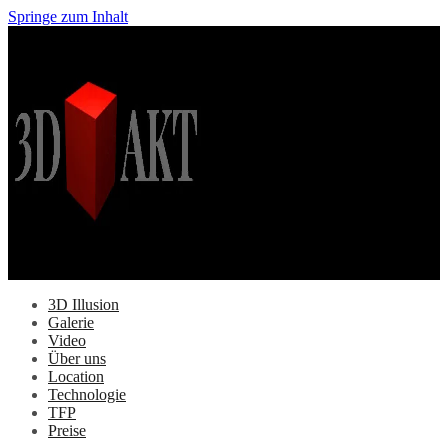
Springe zum Inhalt
3D Illusion
Galerie
Video
Über uns
Location
Technologie
TFP
Preise