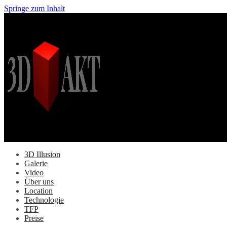
Springe zum Inhalt
3D Illusion
Galerie
Video
Über uns
Location
Technologie
TFP
Preise