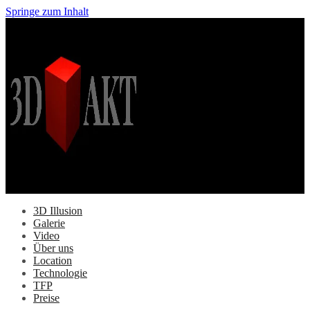
Springe zum Inhalt
3D Illusion
Galerie
Video
Über uns
Location
Technologie
TFP
Preise