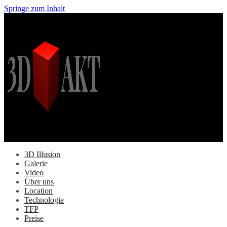
Springe zum Inhalt
3D Illusion
Galerie
Video
Über uns
Location
Technologie
TFP
Preise