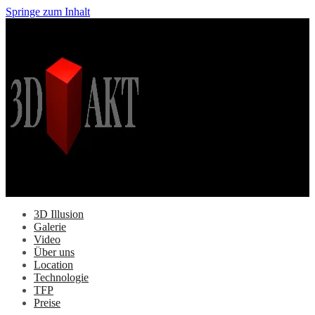
Springe zum Inhalt
3D Illusion
Galerie
Video
Über uns
Location
Technologie
TFP
Preise