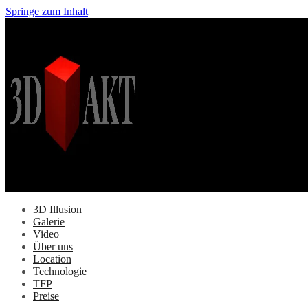
Springe zum Inhalt
3D Illusion
Galerie
Video
Über uns
Location
Technologie
TFP
Preise