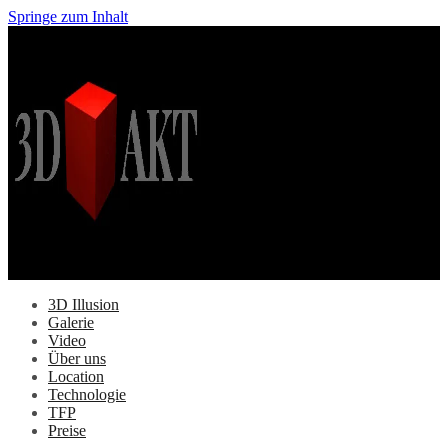
Springe zum Inhalt
3D Illusion
Galerie
Video
Über uns
Location
Technologie
TFP
Preise