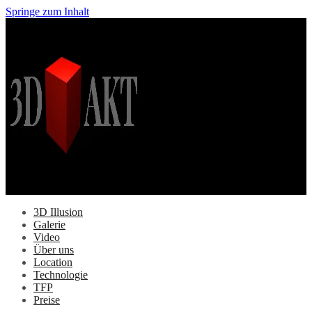
Springe zum Inhalt
3D Illusion
Galerie
Video
Über uns
Location
Technologie
TFP
Preise