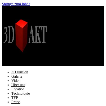
Springe zum Inhalt
3D Illusion
Galerie
Video
Über uns
Location
Technologie
TFP
Preise