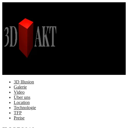
Springe
zum
Inhalt
3D Illusion
Galerie
Video
Über uns
Location
Technologie
TFP
Preise