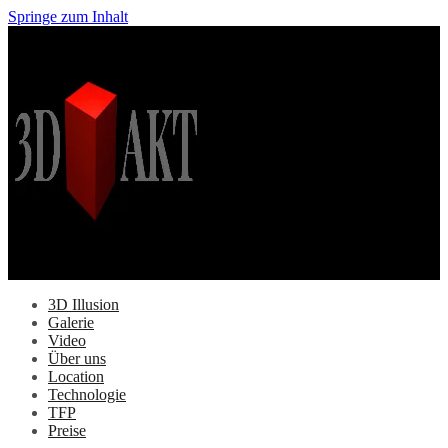
Springe zum Inhalt
3D Illusion
Galerie
Video
Über uns
Location
Technologie
TFP
Preise