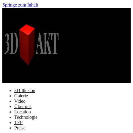
Springe zum Inhalt
3D Illusion
Galerie
Video
Über uns
Location
Technologie
TFP
Preise