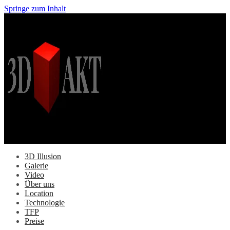
Springe zum Inhalt
3D Illusion
Galerie
Video
Über uns
Location
Technologie
TFP
Preise