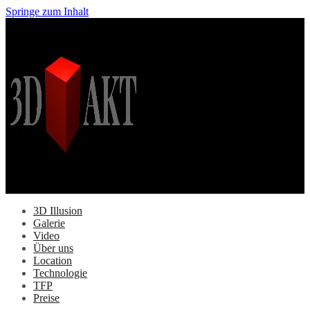
Springe zum Inhalt
3D Illusion
Galerie
Video
Über uns
Location
Technologie
TFP
Preise