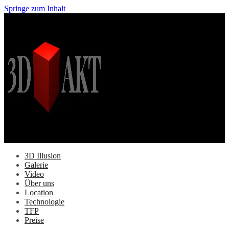
Springe zum Inhalt
3D Illusion
Galerie
Video
Über uns
Location
Technologie
TFP
Preise