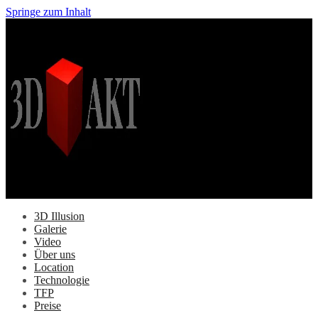
Springe zum Inhalt
3D Illusion
Galerie
Video
Über uns
Location
Technologie
TFP
Preise