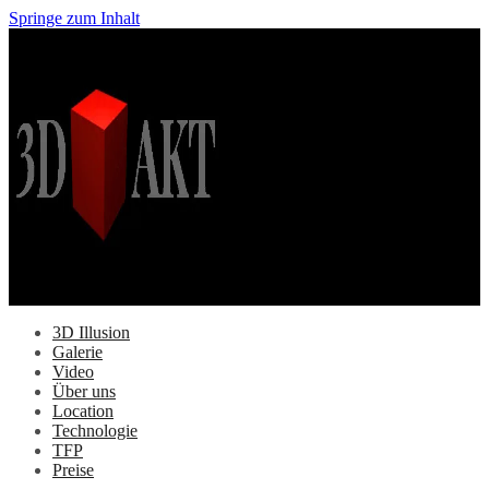
Springe zum Inhalt
3D Illusion
Galerie
Video
Über uns
Location
Technologie
TFP
Preise