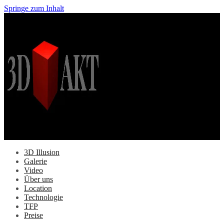
Springe zum Inhalt
3D Illusion
Galerie
Video
Über uns
Location
Technologie
TFP
Preise