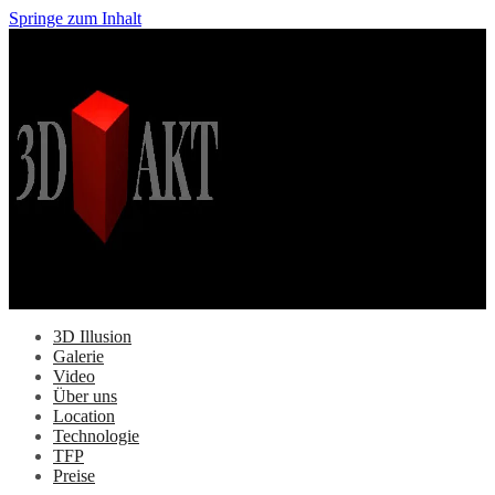
Springe zum Inhalt
3D Illusion
Galerie
Video
Über uns
Location
Technologie
TFP
Preise