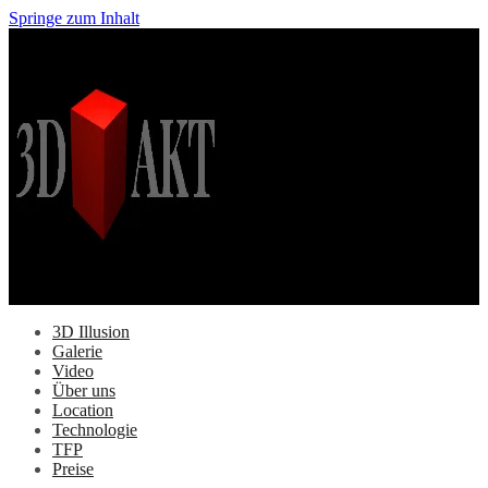
Springe zum Inhalt
3D Illusion
Galerie
Video
Über uns
Location
Technologie
TFP
Preise