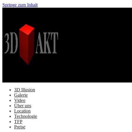
Springe zum Inhalt
3D Illusion
Galerie
Video
Über uns
Location
Technologie
TFP
Preise