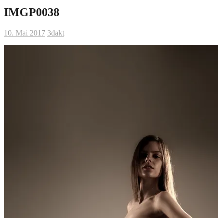
IMGP0038
10. Mai 2017
3dakt