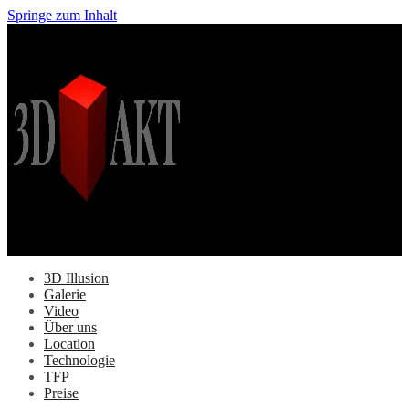
Springe zum Inhalt
3D Illusion
Galerie
Video
Über uns
Location
Technologie
TFP
Preise