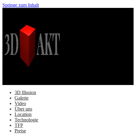
Springe zum Inhalt
3D Illusion
Galerie
Video
Über uns
Location
Technologie
TFP
Preise