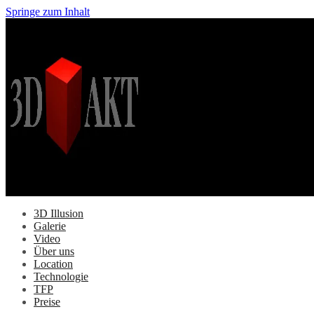
Springe zum Inhalt
3D Illusion
Galerie
Video
Über uns
Location
Technologie
TFP
Preise