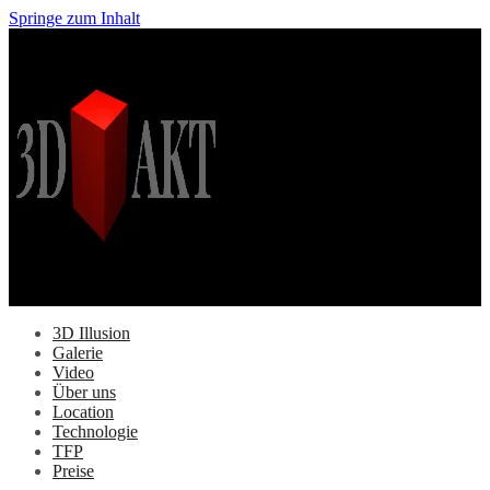
Springe zum Inhalt
3D Illusion
Galerie
Video
Über uns
Location
Technologie
TFP
Preise