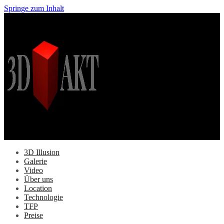
Springe zum Inhalt
3D Illusion
Galerie
Video
Über uns
Location
Technologie
TFP
Preise