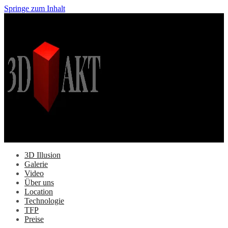
Springe zum Inhalt
3D Illusion
Galerie
Video
Über uns
Location
Technologie
TFP
Preise