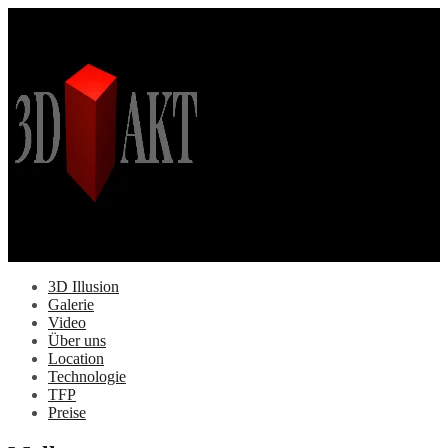
Springe
zum
Inhalt
3D Illusion
Galerie
Video
Über uns
Location
Technologie
TFP
Preise